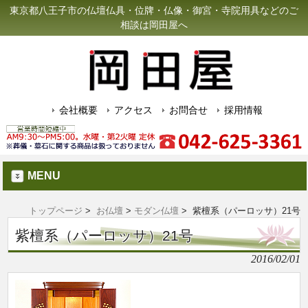
東京都八王子市の仏壇仏具・位牌・仏像・御宮・寺院用具などのご
相談は岡田屋へ
会社概要
アクセス
お問合せ
採用情報
MENU
トップページ
>
お仏壇
>
モダン仏壇
> 紫檀系（パーロッサ）21号
紫檀系（パーロッサ）21号
2016/02/01