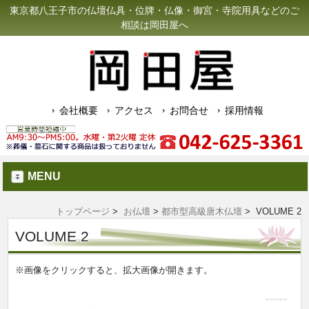
東京都八王子市の仏壇仏具・位牌・仏像・御宮・寺院用具などのご
相談は岡田屋へ
会社概要
アクセス
お問合せ
採用情報
MENU
トップページ
>
お仏壇
>
都市型高級唐木仏壇
> VOLUME 2
VOLUME 2
※画像をクリックすると、拡大画像が開きます。