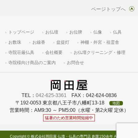
ページトップへ
トップページ
お仏壇
お位牌
仏像
仏具
お数珠
お線香
盆提灯
神棚・外宮・祖霊舎
寺院荘厳仏具
会社概要
お仏壇クリーニング・修理
寺院様向け商品のご案内
お問合せ
TEL：
042-625-3361
FAX：042-624-0836
〒192-0053 東京都八王子市八幡町13-18
地図
営業時間：AM9:30 ～ PM5:00（水曜・第2火曜 定休）
猛暑のため営業時間短縮中
Copyright © 株式会社岡田屋 仏壇・仏具の専門店 創業150余年 All rights