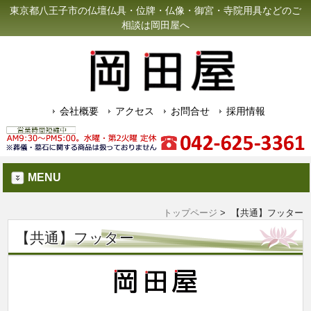
東京都八王子市の仏壇仏具・位牌・仏像・御宮・寺院用具などのご
相談は岡田屋へ
会社概要
アクセス
お問合せ
採用情報
MENU
トップページ
> 【共通】フッター
【共通】フッター