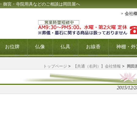
・御宮・寺院用具などのご相談は岡田屋へ
会社
お位牌
仏像
仏具
お線香
神棚・外
トップページ
>
【共通（右列）】会社情報
> 岡田
2015/12/2