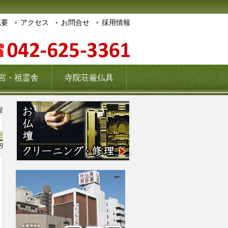
概要
アクセス
お問合せ
採用情報
宮・祖霊舎
寺院荘厳仏具
屋
8