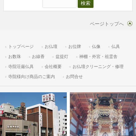
ページトップへ
トップページ
お仏壇
お位牌
仏像
仏具
お数珠
お線香
盆提灯
神棚・外宮・祖霊舎
寺院荘厳仏具
会社概要
お仏壇クリーニング・修理
寺院様向け商品のご案内
お問合せ