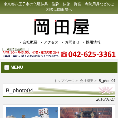
東京都八王子市の仏壇仏具・位牌・仏像・御宮・寺院用具などのご
相談は岡田屋へ
会社概要
アクセス
お問合せ
採用情報
MENU
トップページ
>
会社概要
> B_photo04
B_photo04
2016/01/27