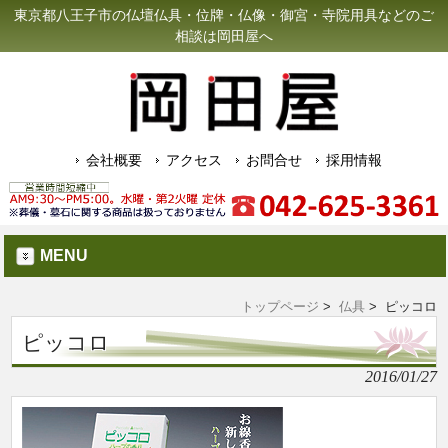
東京都八王子市の仏壇仏具・位牌・仏像・御宮・寺院用具などのご
相談は岡田屋へ
会社概要
アクセス
お問合せ
採用情報
MENU
トップページ
>
仏具
> ピッコロ
ピッコロ
2016/01/27