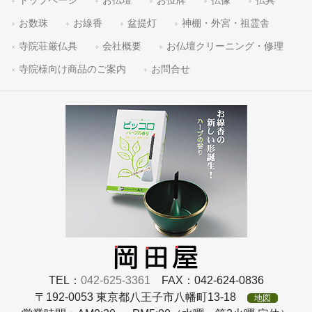
トップページ
お仏壇
お位牌
仏像
仏具
お数珠
お線香
盆提灯
神棚・外宮・祖霊舎
寺院荘厳仏具
会社概要
お仏壇クリーニング・修理
寺院様向け商品のご案内
お問合せ
TEL：
042-625-3361
FAX：042-624-0836
〒192-0053 東京都八王子市八幡町13-18
地図