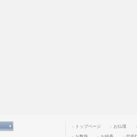
トップページ
お仏壇
お数珠
お線香
盆提