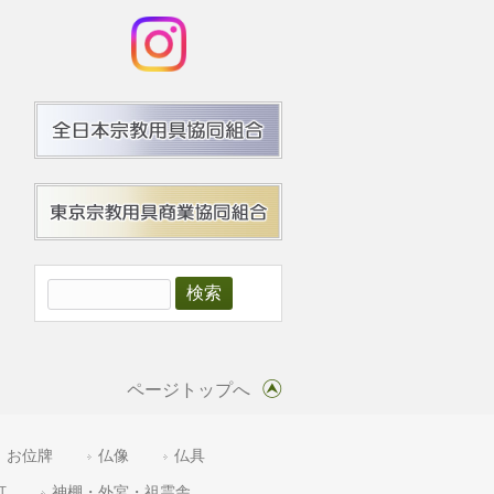
ページトップへ
お位牌
仏像
仏具
灯
神棚・外宮・祖霊舎