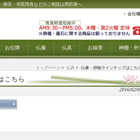
・御宮・寺院用具などのご相談は岡田屋へ
会社
お位牌
仏像
仏具
お線香
神棚・外
トップページ
>
仏具
> 仏像・掛軸ラインナップはこち
はこちら
2016/02/0