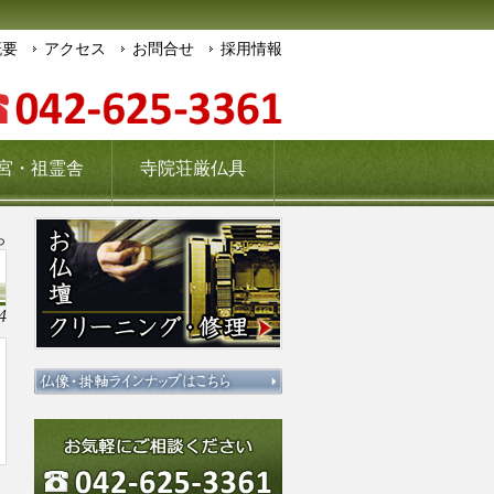
概要
アクセス
お問合せ
採用情報
宮・祖霊舎
寺院荘厳仏具
ら
4