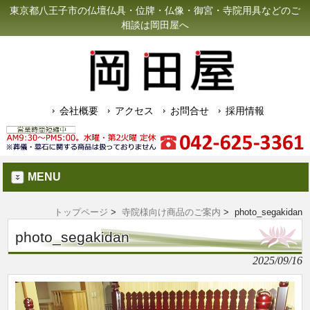
東京都八王子市の仏壇仏具・位牌・仏像・御宮・寺院用具などのご
相談は岡田屋へ
会社概要
アクセス
お問合せ
採用情報
MENU
トップページ
>
寺院様向け商品のご案内
> photo_segakidan
photo_segakidan
2025/09/16