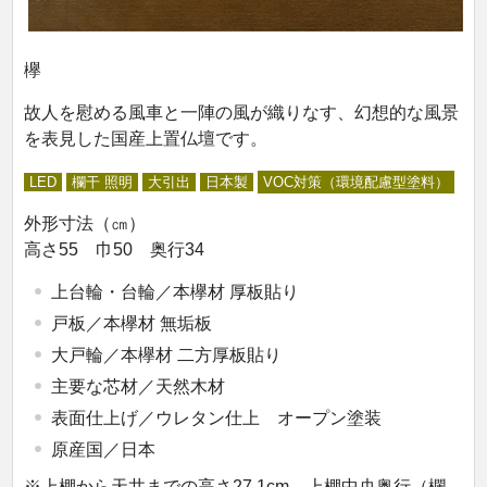
欅
故人を慰める風車と一陣の風が織りなす、幻想的な風景
を表見した国産上置仏壇です。
LED
欄干 照明
大引出
日本製
VOC対策（環境配慮型塗料）
外形寸法（㎝）
高さ55 巾50 奥行34
上台輪・台輪／本欅材 厚板貼り
戸板／本欅材 無垢板
大戸輪／本欅材 二方厚板貼り
主要な芯材／天然木材
表面仕上げ／ウレタン仕上 オープン塗装
原産国／日本
※上棚から天井までの高さ27.1cm、上棚中央奥行（欄