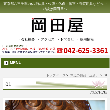
東京都八王子市の仏壇仏具・位牌・仏像・御宮・寺院用具などのご
相談は岡田屋へ
会社概要
アクセス
お問合せ
採用情報
MENU
トップページ
>
木魚の銘品「玉斎」
> 01
01
2023/10/19